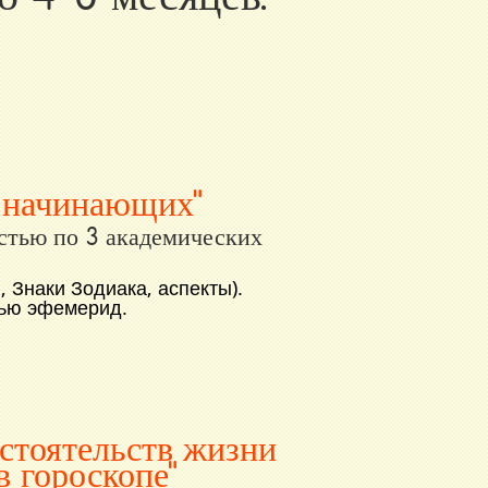
я начинающих"
стью по 3 академических
 Знаки Зодиака, аспекты).
щью эфемерид.
бстоятельств жизни
в гороскопе"