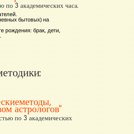
ю по 3 академических часа.
ателей
.
невных бытовых) на
е рождения: брак, дети,
.
методики:
ские методы,
ом астрологов"
стью по 3 академических