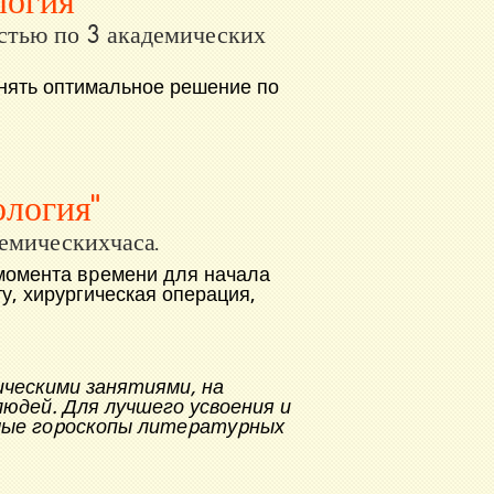
логия"
стью по 3 академических
нять оптимальное решение по
ология"
демических
часа.
 момента вpемени для начала
ту, хирургическая операция,
ческими занятиями, на
юдей. Для лучшего усвоения и
мые гоpоскопы литеpатуpных