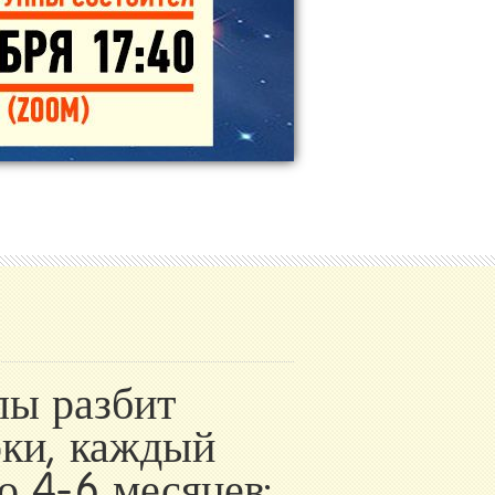
лы разбит
оки, каждый
 4-6 месяцев: