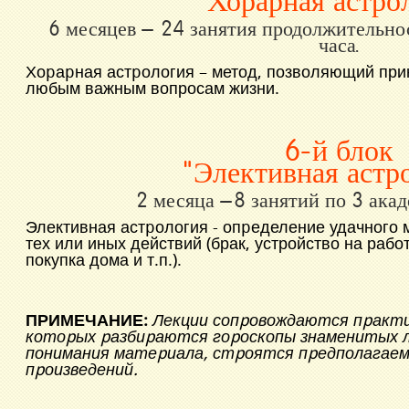
"Хорарная астро
6 месяцев – 24 занятия продолжительно
часа.
Хоpаpная астpология – метод, позволяющий при
любым важным вопросам жизни.
6-й блок
"Элективная астр
2 месяца –
8 занятий по 3 ака
Элективная астpология - опpеделение удачного
тех или иных действий (брак, устройство на рабо
покупка дома и т.п.).
ПРИМЕЧАНИЕ:
Лекции сопpовождаются пpакти
котоpых pазбиpаются гоpоскопы знаменитых л
понимания матеpиала, стpоятся пpедполагае
пpоизведений.