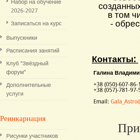
Набор на обучение
созданны
2026-2027
в том ч
- обре
Записаться на курс
Выпускники
Расписания занятий
Контакты:
Клуб "Звёздный
форум"
Галина Владими
+38 (050)-607-86
Дополнительные
+38 (057)-781-97-
услуги
Email:
Gala_Astro
Реинкарнация
При
Рисунки участников